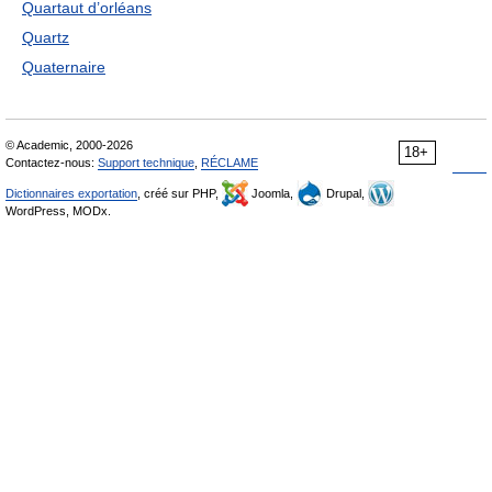
Quartaut d’orléans
Quartz
Quaternaire
© Academic, 2000-2026
18+
Contactez-nous:
Support technique
,
RÉCLAME
Dictionnaires exportation
, créé sur PHP,
Joomla,
Drupal,
WordPress, MODx.